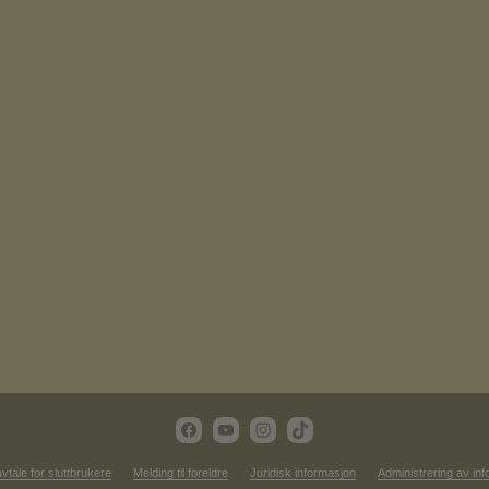
vtale for sluttbrukere
Melding til foreldre
Juridisk informasjon
Administrering av in