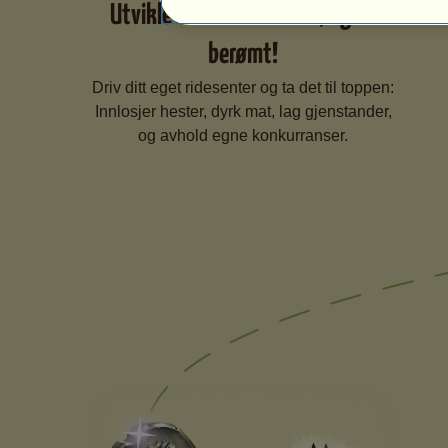
Utvikle ridesenteret ditt, og bli
berømt!
Driv ditt eget ridesenter og ta det til toppen:
Innlosjer hester, dyrk mat, lag gjenstander,
og avhold egne konkurranser.