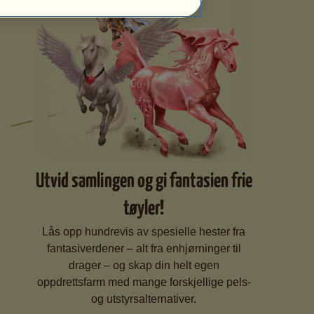
Utvid samlingen og gi fantasien frie
tøyler!
Lås opp hundrevis av spesielle hester fra
fantasiverdener – alt fra enhjørninger til
drager – og skap din helt egen
oppdrettsfarm med mange forskjellige pels-
og utstyrsalternativer.