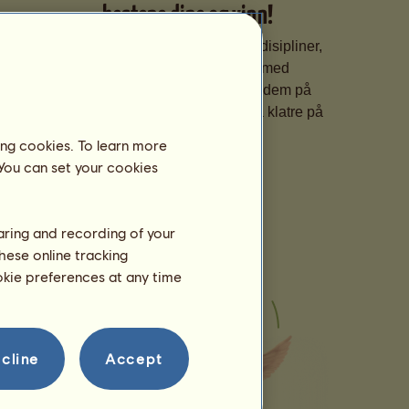
hestene dine og vinn!
Gjør hestene spesialisert i ulike disipliner,
finpuss ferdighetene deres med
skreddersydd trening, og meld dem på
prestisjetunge konkurranser for å klatre på
rangeringene.
ing cookies. To learn more
 You can set your cookies
haring and recording of your
hese online tracking
ookie preferences at any time
cline
Accept