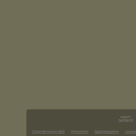
Generelle brukervilkår
Personvern
Kjøpsbetingelser
Lisensa