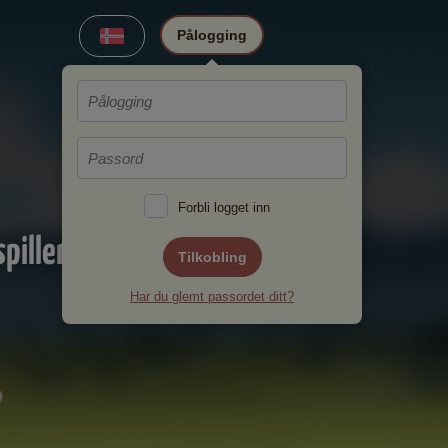
Pålogging
Forbli logget inn
pillere!
Tilkobling
Har du glemt passordet ditt?