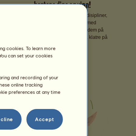
hestene dine og vinn!
Gjør hestene spesialisert i ulike disipliner,
finpuss ferdighetene deres med
skreddersydd trening, og meld dem på
prestisjetunge konkurranser for å klatre på
rangeringene.
ing cookies. To learn more
 You can set your cookies
haring and recording of your
hese online tracking
ookie preferences at any time
cline
Accept