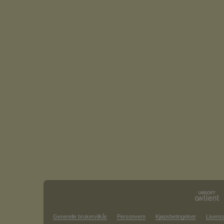
Generelle brukervilkår
Personvern
Kjøpsbetingelser
Lisensa