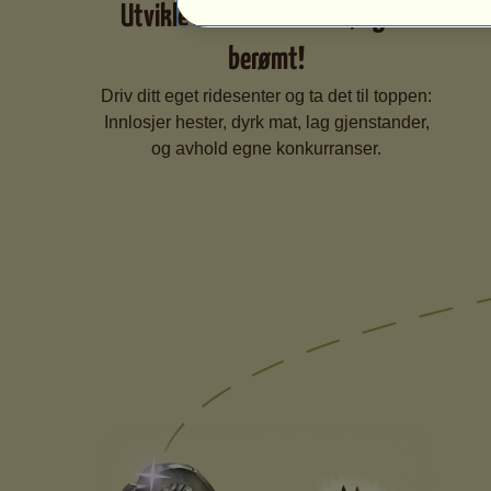
Utvikle ridesenteret ditt, og bli
berømt!
Driv ditt eget ridesenter og ta det til toppen:
Innlosjer hester, dyrk mat, lag gjenstander,
og avhold egne konkurranser.