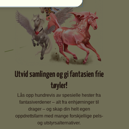
Utvid samlingen og gi fantasien frie
tøyler!
Lås opp hundrevis av spesielle hester fra
fantasiverdener – alt fra enhjørninger til
drager – og skap din helt egen
oppdrettsfarm med mange forskjellige pels-
og utstyrsalternativer.