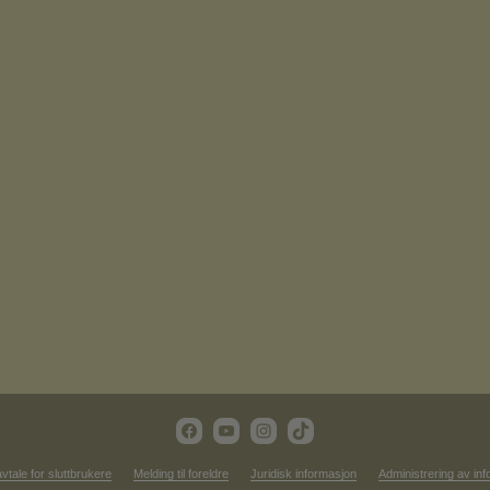
vtale for sluttbrukere
Melding til foreldre
Juridisk informasjon
Administrering av in