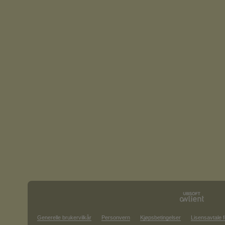
Generelle brukervilkår
Personvern
Kjøpsbetingelser
Lisensavtale f