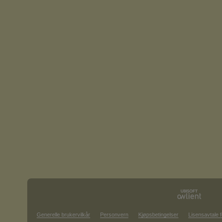
Generelle brukervilkår
Personvern
Kjøpsbetingelser
Lisensavtale f