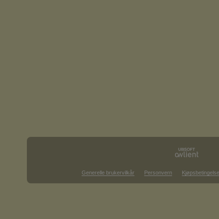
Generelle brukervilkår
Personvern
Kjøpsbetingelse