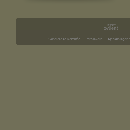
Generelle brukervilkår
Personvern
Kjøpsbetingelse