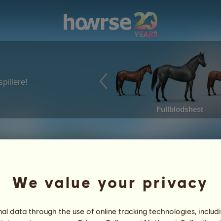
pillere!
Fullblodshest
We value your privacy
3.4 - Rosettene
3.4.2 - Ridesenterrosetter
l data through the use of online tracking technologies, includ