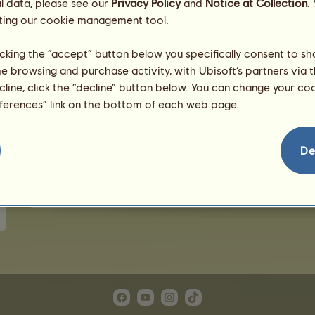
l data, please see our
Privacy Policy
and
Notice at Collection
.
Rosetter er belønninger for hester som kommer i mål f
ting our
cookie management tool.
dobbelt opp av equus! Bare konkurranser med mer enn 
Rosetter er en god måte å få ridesenteret ditt til å skil
licking the “accept” button below you specifically consent to s
rosettsiden for alle hestene som har vunnet dem.
me browsing and purchase activity, with Ubisoft’s partners via t
ecline, click the “decline” button below. You can change your c
For å aktivere rosetten din, kan du ganske enkelt gå ti
eferences” link on the bottom of each web page.
De
Rangeringene