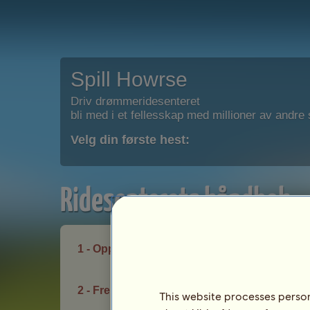
Spill Howrse
Driv drømmeridesenteret
bli med i et fellesskap med millioner av andre s
Velg din første hest:
Ridesenterets håndbok
1 - Opprette og behandle
2 - Fremgang
This website processes persona