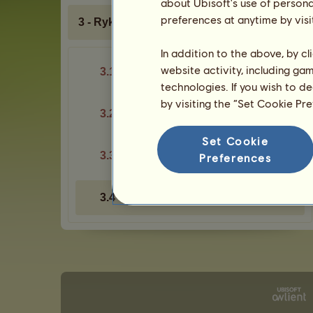
about Ubisoft's use of persona
preferences at anytime by visi
3 - Rykte
In addition to the above, by c
website activity, including ga
3.1 - Side
technologies. If you wish to d
by visiting the “Set Cookie Pr
3.2 - Prestisje
Set Cookie
3.3 - Rangeringer
Preferences
3.4 - Rosetter