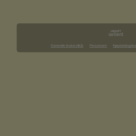
Generelle brukervilkår
Personvern
Kjøpsbetingelse