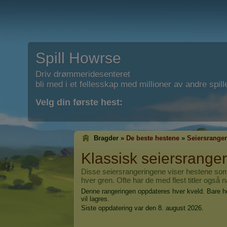
Spill Howrse
Driv drømmeridesenteret
bli med i et fellesskap med millioner av andre spill
Velg din første hest:
Bragder »
De beste hestene
»
Seiersrange
Klassisk seiersranger
Disse seiersrangeringene viser hestene som h
hver gren. Ofte har de med flest titler også
Denne rangeringen oppdateres hver kveld. Bare h
vil lagres.
Siste oppdatering var den 8. august 2026.