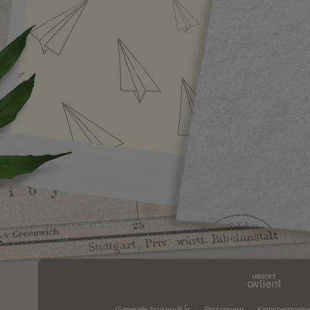
Generelle brukervilkår
Personvern
Kjøpsbetingelse