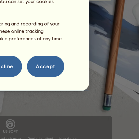
 You can set your cookies
haring and recording of your
hese online tracking
ookie preferences at any time
cline
Accept
masjonskapsler
Regler for adferd
Kontakt oss