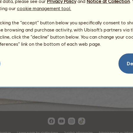
l data, please see our
Privacy Policy
and
Notice at Collection
.
ting our
cookie management tool.
licking the “accept” button below you specifically consent to s
me browsing and purchase activity, with Ubisoft’s partners via t
ecline, click the “decline” button below. You can change your c
eferences” link on the bottom of each web page.
Ørkenland
De
ingelser
Lisensavtale for sluttbrukere
Juridisk informasjon
Administrering av infor