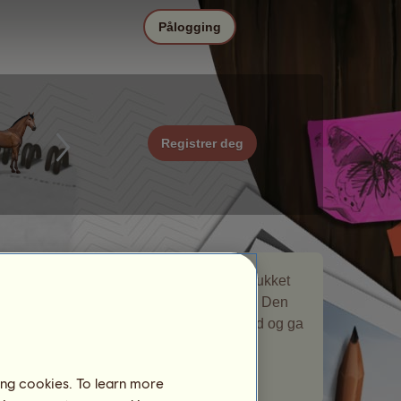
Pålogging
Registrer deg
Ørkenland er en vandrende hest som dukket
opp i
Miljøer
vandrehest-begivenheten. Den
ble på oppdrettsfarmen din en kort stund og ga
deg en gave.
Antall besøkende spillere:
31
ing cookies. To learn more