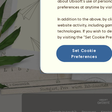
about Ubisoft's use of persona
preferences at anytime by visi
In addition to the above, by c
website activity, including ga
technologies. If you wish to d
by visiting the “Set Cookie Pr
Set Cookie
Preferences
Generelle brukervilkår
Personvern
Kjøpsbet