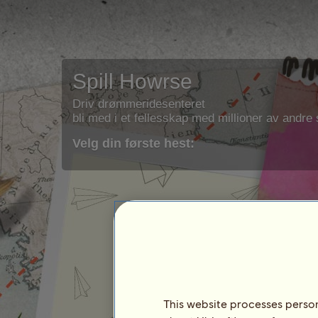
Spill Howrse
Driv drømmeridesenteret
bli med i et fellesskap med millioner av andre s
Velg din første hest:
This website processes persona