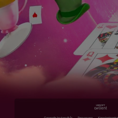
Generelle brukervilkår
Personvern
Kjøpsbetingelse