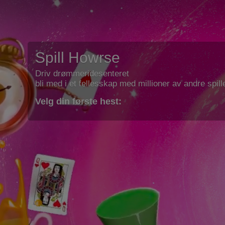
Spill Howrse
Driv drømmeridesenteret
bli med i et fellesskap med millioner av andre spill
Velg din første hest: