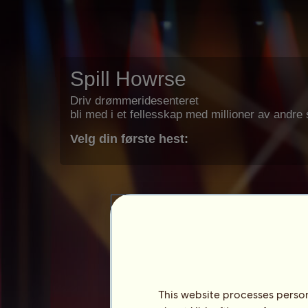
Spill Howrse
Driv drømmeridesenteret
bli med i et fellesskap med millioner av andre s
Velg din første hest:
This website processes persona