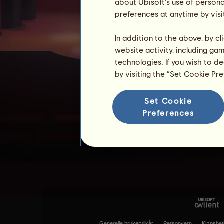
about Ubisoft's use of persona
preferences at anytime by visi
In addition to the above, by c
website activity, including ga
technologies. If you wish to d
by visiting the “Set Cookie Pr
Set Cookie
Preferences
Generelle brukervilkår
Personvern
Kjøpsbet