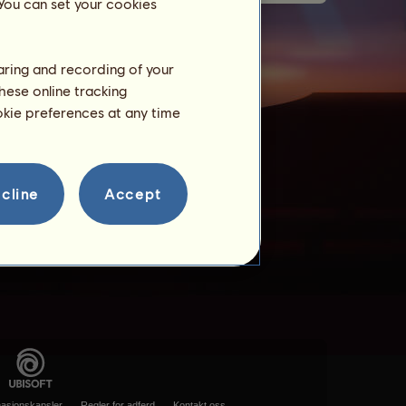
 You can set your cookies
haring and recording of your
hese online tracking
ookie preferences at any time
cline
Accept
masjonskapsler
Regler for adferd
Kontakt oss