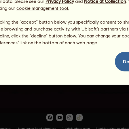
l data, please see our
Privacy Policy
and
Notice at Collection
.
ting our
cookie management tool.
licking the “accept” button below you specifically consent to s
me browsing and purchase activity, with Ubisoft’s partners via t
ecline, click the “decline” button below. You can change your c
eferences” link on the bottom of each web page.
Funk
De
ingelser
Lisensavtale for sluttbrukere
Juridisk informasjon
Administrering av infor