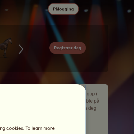
Pålogging
Registrer deg
Funk er en vandrende hest som dukket opp i
Musikk
vandrehest-begivenheten. Den ble på
oppdrettsfarmen din en kort stund og ga deg
en gave.
Antall besøkende spillere:
185
ing cookies. To learn more