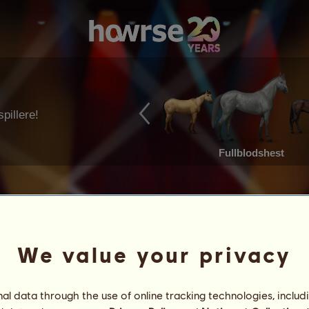
pillere!
Fullblodshest
We value your privacy
l data through the use of online tracking technologies, includ