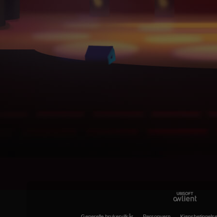
Generelle brukervilkår
Personvern
Kjøpsbetingelse