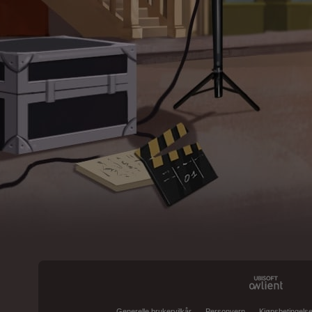
Generelle brukervilkår
Personvern
Kjøpsbetingelse