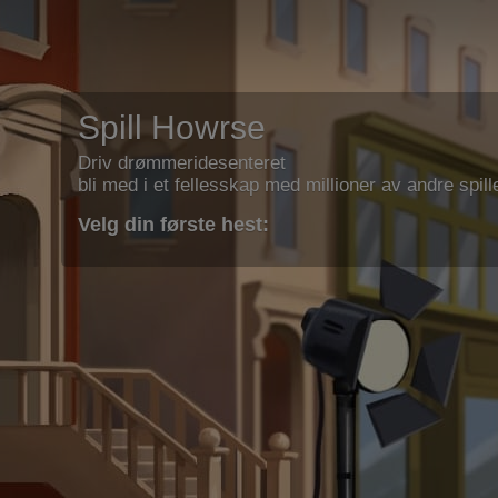
Spill Howrse
Driv drømmeridesenteret
bli med i et fellesskap med millioner av andre spill
Velg din første hest: