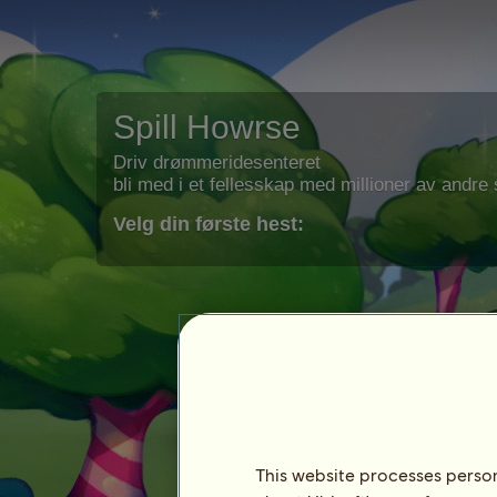
Spill Howrse
Driv drømmeridesenteret
bli med i et fellesskap med millioner av andre s
Velg din første hest:
This website processes persona