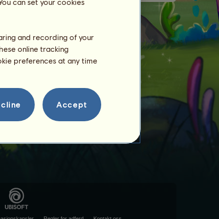
 You can set your cookies
haring and recording of your
hese online tracking
ookie preferences at any time
cline
Accept
masjonskapsler
Regler for adferd
Kontakt oss