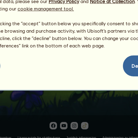
l data, please see our
Privacy Policy
and
Notice at Collection
.
ting our
cookie management tool.
licking the “accept” button below you specifically consent to s
me browsing and purchase activity, with Ubisoft’s partners via t
ecline, click the “decline” button below. You can change your c
eferences” link on the bottom of each web page.
Sebrahjørning
De
ingelser
Lisensavtale for sluttbrukere
Juridisk informasjon
Administrering av infor