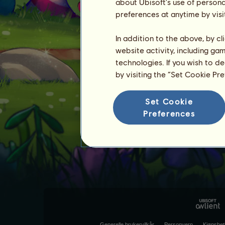
about Ubisoft's use of persona
preferences at anytime by visi
In addition to the above, by c
website activity, including ga
technologies. If you wish to d
by visiting the “Set Cookie Pr
Set Cookie
Preferences
Generelle brukervilkår
Personvern
Kjøpsbet