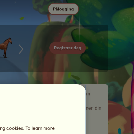
Pålogging
Registrer deg
Sebrahjørning er en vandrende hest som
dukket opp i
Enhjørninger
vandrehest-
begivenheten. Den ble på oppdrettsfarmen din
en kort stund og ga deg en gave.
Antall besøkende spillere:
257
ing cookies. To learn more