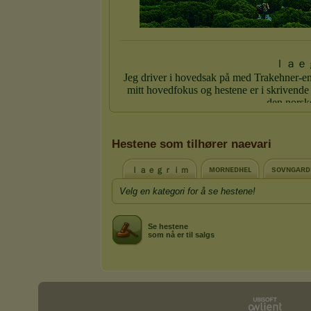
Hestene som tilhører naevari
ᴍᴏʀɴᴇᴅʜᴇʟ
sᴏᴠɴɢᴀʀᴅ
ｌａｅｇｒｉｍ
Velg en kategori for å se hestene!
Se hestene
som nå er til salgs