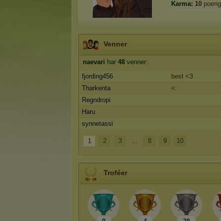
Karma:
10
poeng
Venner
naevari
har
48
venner:
fjording456
best <3
Tharkenta
<:
Regndropi
Haru
synnetassi
1
2
3
...
8
9
10
Troféer