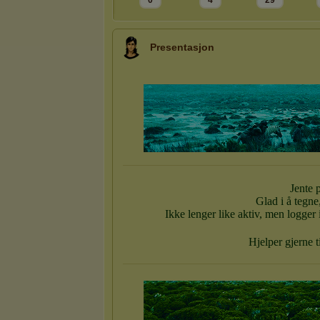
0
4
29
Presentasjon