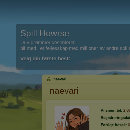
Spill Howrse
Driv drømmeridesenteret
bli med i et fellesskap med millioner av andre spill
Velg din første hest:
naevari
naevari
Ansiennitet:
2 0
Registreringsda
Forrige besøk:
0