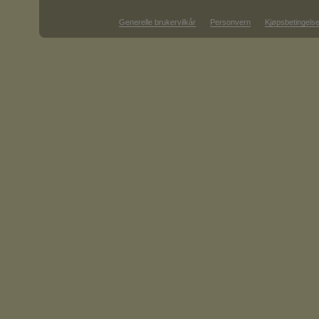
Generelle brukervilkår
Personvern
Kjøpsbetingelse