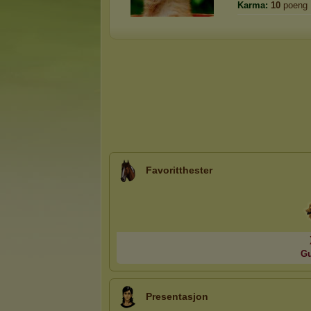
Karma:
10
poeng
Favoritthester
G
Presentasjon