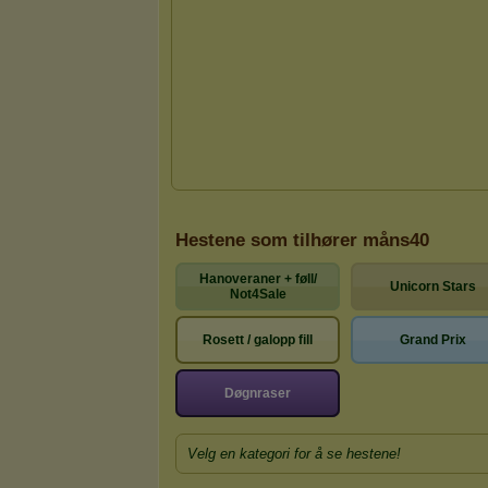
Hestene som tilhører måns40
Hanoveraner + føll/
Unicorn Stars
Not4Sale
Rosett / galopp fill
Grand Prix
Døgnraser
Velg en kategori for å se hestene!