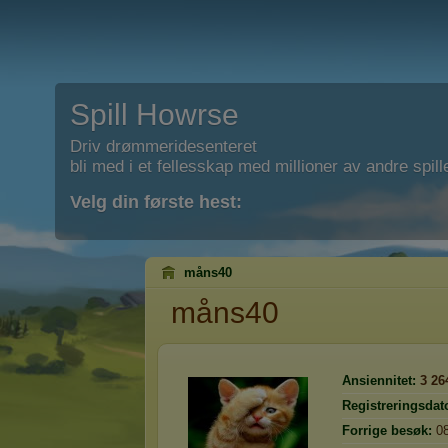
Spill Howrse
Driv drømmeridesenteret
bli med i et fellesskap med millioner av andre spill
Velg din første hest:
måns40
måns40
Ansiennitet:
3 26
Registreringsdat
Forrige besøk:
0