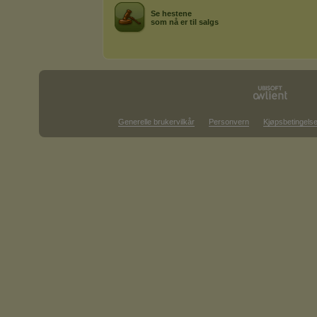
Se hestene
som nå er til salgs
Generelle brukervilkår
Personvern
Kjøpsbetingelse