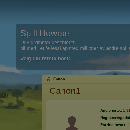
Spill Howrse
Driv drømmeridesenteret
bli med i et fellesskap med millioner av andre spill
Velg din første hest:
Canon1
Canon1
Ansiennitet:
1 8
Registreringsdat
Forrige besøk:
1