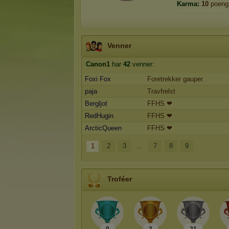
Karma:
10
poeng
Venner
Canon1
har
42
venner:
Foxi Fox
Foretrekker gauper
paja
Travfrelst
Bergljot
FFHS ❤
RedHugin
FFHS ❤
ArcticQueen
FFHS ❤
1
2
3
...
7
8
9
Troféer