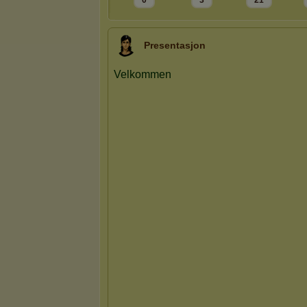
0
3
21
Presentasjon