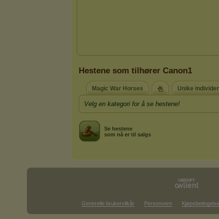
Hestene som tilhører Canon1
Magic War Horses
Unike individer
色
Velg en kategori for å se hestene!
Se hestene
som nå er til salgs
Generelle brukervilkår
Personvern
Kjøpsbetingelse