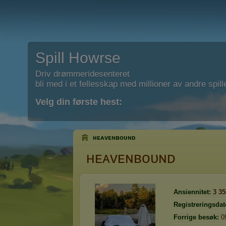
Spill Howrse
Driv drømmeridesenteret
bli med i et fellesskap med millioner av andre spill
Velg din første hest:
ʜᴇᴀᴠᴇɴʙoᴜɴᴅ
ʜᴇᴀᴠᴇɴʙoᴜɴᴅ
Ansiennitet:
3 35
Registreringsdat
Forrige besøk:
0