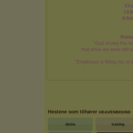
Hestene som tilhører ʜᴇᴀᴠᴇɴʙoᴜɴᴅ
divine
training