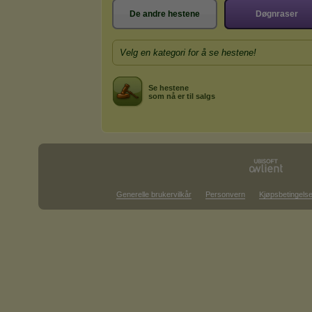
De andre hestene
Døgnraser
Velg en kategori for å se hestene!
Se hestene
som nå er til salgs
Generelle brukervilkår
Personvern
Kjøpsbetingelse