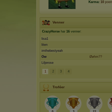
Karma:
10
poen
Venner
CrazyHorse
har
16
venner:
lisa1
liten
imthebestyeah
Ow
Øøhm??
Liljerose
1
2
3
4
Troféer
0
3
22