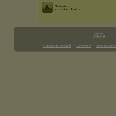
Se hestene
som nå er til salgs
Generelle brukervilkår
Personvern
Kjøpsbetingelse