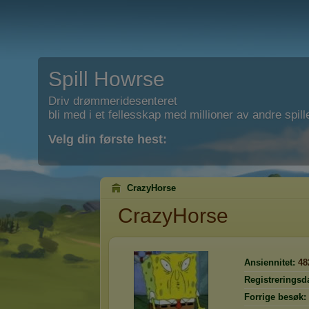
Spill Howrse
Driv drømmeridesenteret
bli med i et fellesskap med millioner av andre spill
Velg din første hest:
CrazyHorse
CrazyHorse
Ansiennitet:
48
Registreringsd
Forrige besøk: