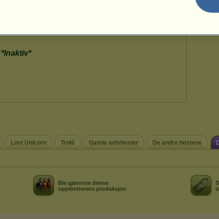
53
Lost Unicorn
Trofé
Gamle avlshester
De andre hestene
Bla gjennom denne
S
oppdretterens produksjon
l