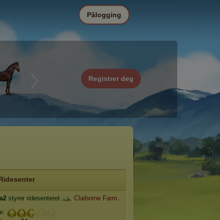
Pålogging
Registrer deg
Ridesenter
a2
styrer ridesenteret
Claiborne Farm
.
je: