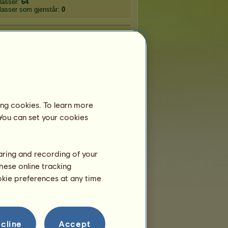
plasser:
64
plasser som gjenstår:
0
Vandrende hester
opam
Phasia
Ramphila
ing cookies. To learn more
ura
Lophos
Melopsis
 You can set your cookies
vos
Phoenico
Cinnyris
haring and recording of your
hese online tracking
ookie preferences at any time
cline
Accept