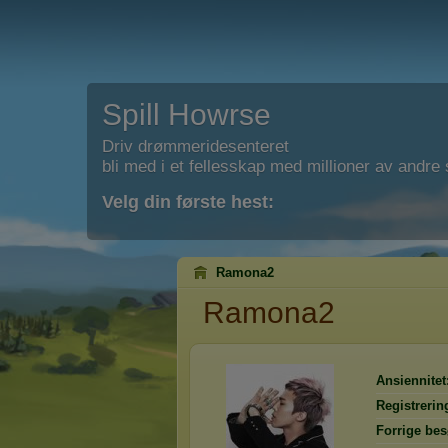
Spill Howrse
Driv drømmeridesenteret
bli med i et fellesskap med millioner av andre s
Velg din første hest:
Ramona2
Ramona2
Ansiennitet
Registrerin
Forrige bes