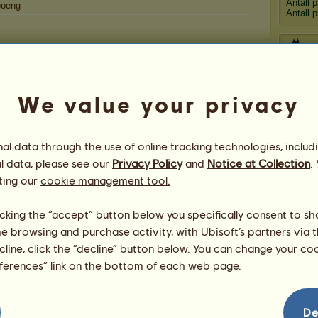
Antall 
oeng
Antall 
Gratulasjoner
Ramona2
har blitt gratulert totalt
19 158
ganger,
We value your privacy
inkludert senest:
Mer
Cuilpantiel
for 37 dager siden
Berry Work
for 45 dager siden
l data through the use of online tracking technologies, includ
Go
MortenPus
for 49 dager siden
l data, please see our
Privacy Policy
and
Notice at Collection
.
Ropilozi
for 52 dager siden
ting our
cookie management tool.
Uriel
for 54 dager siden
Pa
licking the “accept” button below you specifically consent to s
me browsing and purchase activity, with Ubisoft’s partners via t
ecline, click the “decline” button below. You can change your c
eferences” link on the bottom of each web page.
De