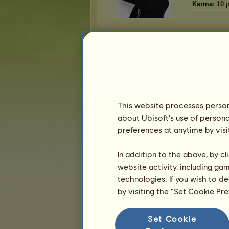
Karma:
10
p
Venner
Ramona2
har
67
venner:
Taliyah
Delisia
MortenPus
This website processes persona
Alez
about Ubisoft's use of persona
silvr
preferences at anytime by visi
1
2
3
...
12
13
14
In addition to the above, by c
website activity, including ga
technologies. If you wish to d
Troféer
by visiting the “Set Cookie Pr
Set Cookie