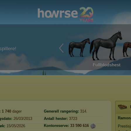
pillere!
Fullblodshest
:
1 740
dager
Generell rangering:
314.
Ramon
gsdato:
26/03/2013
Antall hester:
3723
Kontoreserve:
33 590 616
øk:
15/05/2026
Prestis