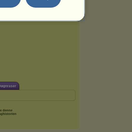
Døgnraser
e denne
aghistorien