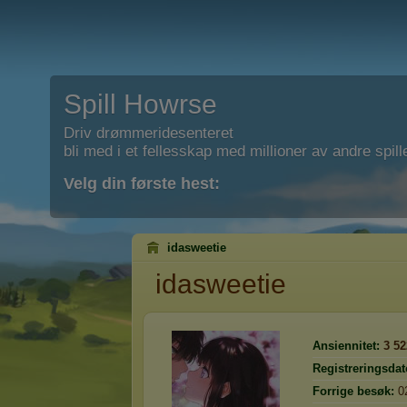
Spill Howrse
Driv drømmeridesenteret
bli med i et fellesskap med millioner av andre spill
Velg din første hest:
idasweetie
idasweetie
Ansiennitet:
3 52
Registreringsdat
Forrige besøk:
0