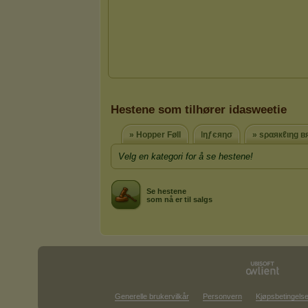
Hestene som tilhører idasweetie
» Hopper Føll
ǀηƒєяησ
» ѕραякℓιηg 
Velg en kategori for å se hestene!
Se hestene
som nå er til salgs
Generelle brukervilkår
Personvern
Kjøpsbetingelse