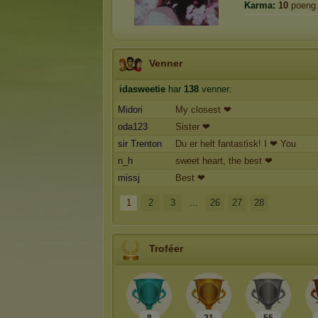
Karma:
10
poeng
Venner
idasweetie
har
138
venner:
Midori
My closest ❤
oda123
Sister ❤
sir Trenton
Du er helt fantastisk! I ❤ You
n_h
sweet heart, the best ❤
missj
Best ❤
1
2
3
...
26
27
28
Troféer