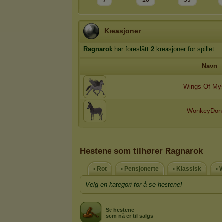
7
16
59
Kreasjoner
Ragnarok
har foreslått
2
kreasjoner for spillet.
Navn
Wings Of My
WonkeyDon
Hestene som tilhører Ragnarok
• Rot
• Pensjonerte
• Klassisk
• 
Velg en kategori for å se hestene!
Se hestene
som nå er til salgs