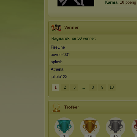
Karma:
10
poeng
Venner
Ragnarok
har
50
venner:
FireLine
eevee2001
splash
Athena
julielp123
1
2
3
...
8
9
10
Troféer