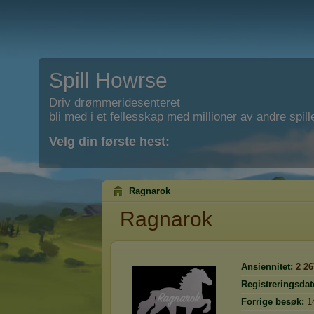
Spill Howrse
Driv drømmeridesenteret
bli med i et fellesskap med millioner av andre spill
Velg din første hest:
Ragnarok
Ragnarok
Ansiennitet:
2 26
Registreringsdat
Forrige besøk:
1