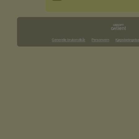
Generelle brukervilkår
Personvern
Kjøpsbetingelse