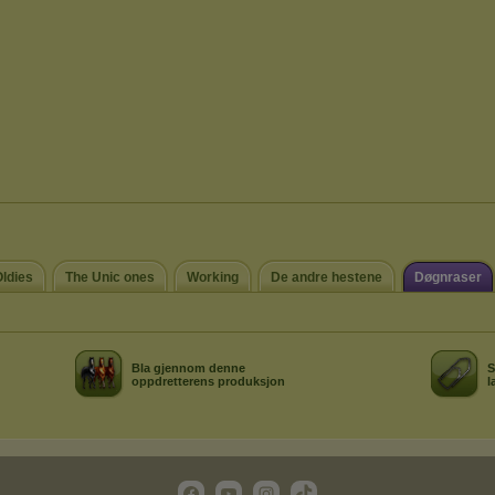
ldies
The Unic ones
Working
De andre hestene
Døgnraser
Bla gjennom denne
S
oppdretterens produksjon
l