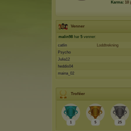
Karma:
10
Venner
malin98
har
5
venner:
catlin
Loddtrekning
Psycho
Julia12
heddis04
maina_02
Troféer
1
5
25