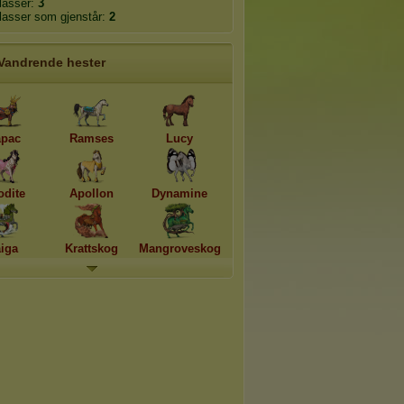
plasser:
3
plasser som gjenstår:
2
Vandrende hester
pac
Ramses
Lucy
odite
Apollon
Dynamine
aiga
Krattskog
Mangroveskog