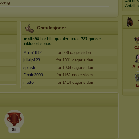
Antall 
poeng
Antall 
Gratulasjoner
malin98
har blitt gratulert totalt
727
ganger,
inkludert senest:
Cà
Malin1992
for 996 dager siden
julielp123
for 1001 dager siden
Afr
splash
for 1009 dager siden
Finale2009
for 1162 dager siden
mette
for 1414 dager siden
T
85