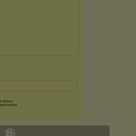
e denne
aghistorien