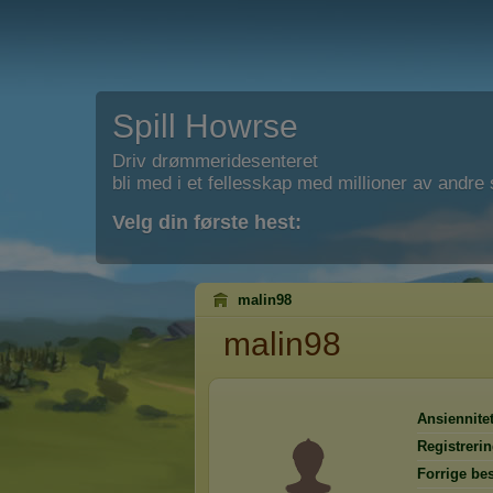
Spill Howrse
Driv drømmeridesenteret
bli med i et fellesskap med millioner av andre s
Velg din første hest:
malin98
malin98
Ansiennitet
Registreri
Forrige be