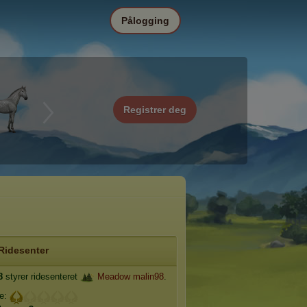
Pålogging
Registrer deg
Ridesenter
8
styrer ridesenteret
Meadow malin98
.
je: