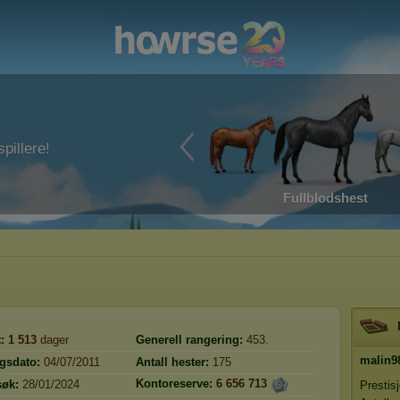
pillere!
Fullblodshest
:
1 513
dager
Generell rangering:
453.
malin9
ngsdato:
04/07/2011
Antall hester:
175
Kontoreserve:
6 656 713
søk:
28/01/2024
Prestis