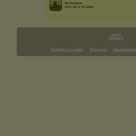
Se hestene
som nå er til salgs
Generelle brukervilkår
Personvern
Kjøpsbetingelse