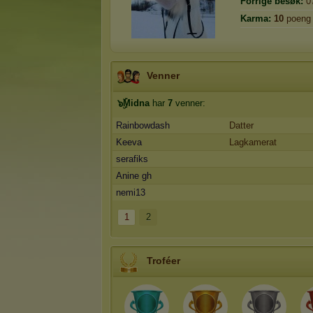
Forrige besøk:
0
Karma:
10
poeng
Venner
๖ۣۜMidna
har
7
venner:
Rainbowdash
Datter
Keeva
Lagkamerat
serafiks
Anine gh
nemi13
1
2
Troféer