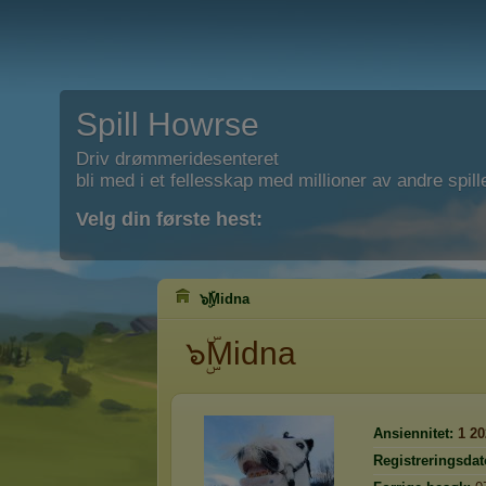
Spill Howrse
Driv drømmeridesenteret
bli med i et fellesskap med millioner av andre spill
Velg din første hest:
๖ۣۜMidna
๖ۣۜMidna
Ansiennitet:
1 20
Registreringsdat