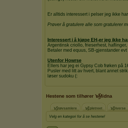
Hestene som tilhører ๖ۣۜMidna
๖ۣۜStøvsamlere
๖ۣۜEpletreet
๖ۣۜDiverse
Velg en kategori for å se hestene!