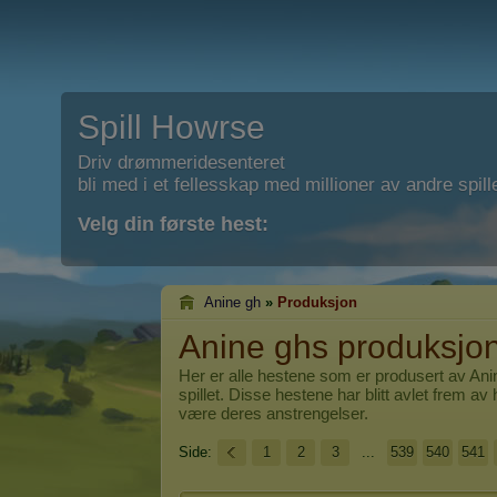
Spill Howrse
Driv drømmeridesenteret
bli med i et fellesskap med millioner av andre spill
Velg din første hest:
Anine gh
»
Produksjon
Anine ghs produksjo
Her er alle hestene som er produsert av
Ani
spillet. Disse hestene har blitt avlet frem av 
være deres anstrengelser.
Side:
1
2
3
...
539
540
541