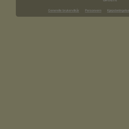
Generelle brukervilkår
Personvern
Kjøpsbetingelse