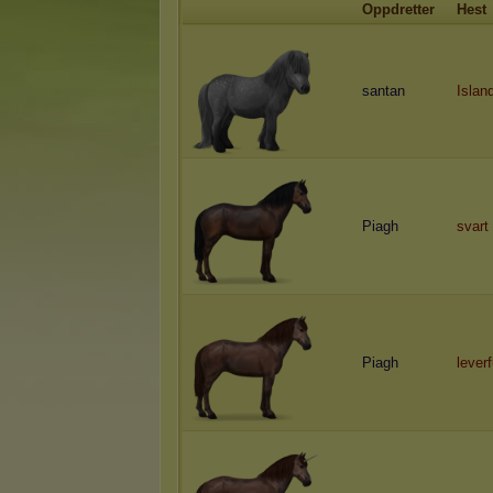
Oppdretter
Hest
santan
Islan
Piagh
svart
Piagh
lever