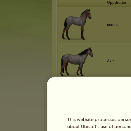
Oppdretter
noreng
Axis
puselubben
This website processes persona
about Ubisoft's use of persona