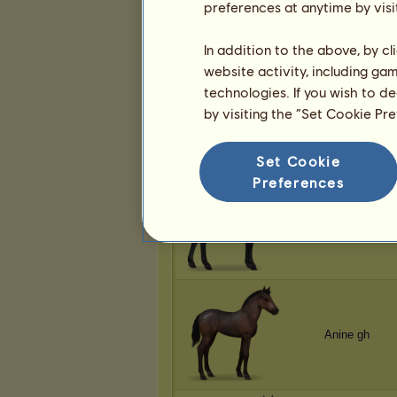
preferences at anytime by visi
Anine gh
In addition to the above, by c
website activity, including ga
technologies. If you wish to d
by visiting the “Set Cookie Pr
Anine gh
Set Cookie
Preferences
Anine gh
Anine gh