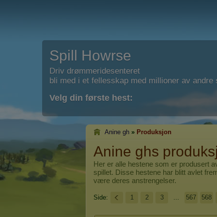
Spill Howrse
Driv drømmeridesenteret
bli med i et fellesskap med millioner av andre s
Velg din første hest:
Anine gh
»
Produksjon
Anine ghs produks
Her er alle hestene som er produsert 
spillet. Disse hestene har blitt avlet fre
være deres anstrengelser.
Side:
1
2
3
...
567
568