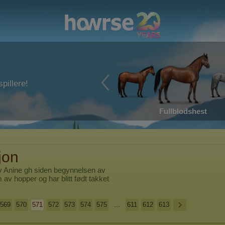
pillere!
Fullblodshest
jon
av
Anine gh
siden begynnelsen av
m av hopper og har blitt født takket
569
570
571
572
573
574
575
...
611
612
613