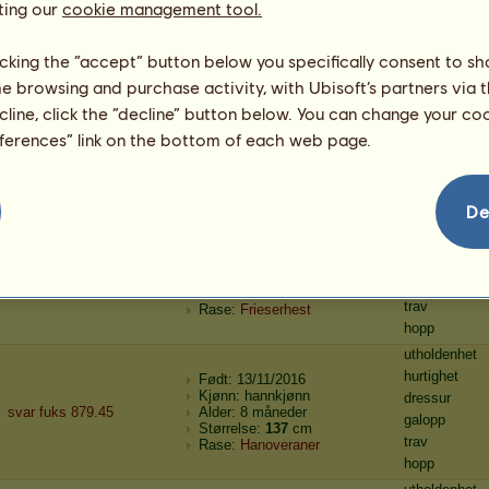
ting our
hoppe blakk 948.55
cookie management tool.
Alder: 8 måneder
galopp
Størrelse:
143
cm
trav
Rase:
Hanoveraner
hopp
licking the “accept” button below you specifically consent to s
utholdenhet
me browsing and purchase activity, with Ubisoft’s partners via t
hurtighet
Født: 13/11/2016
ecline, click the “decline” button below. You can change your c
Kjønn: hannkjønn
dressur
eferences” link on the bottom of each web page.
brun tobiano 1022.37
Alder: 8 måneder
galopp
Størrelse:
127
cm
trav
Rase:
American Paint Horse
hopp
De
utholdenhet
hurtighet
Født: 13/11/2016
Kjønn: hannkjønn
dressur
svart
Alder: 10 måneder
galopp
Størrelse:
139
cm
trav
Rase:
Frieserhest
hopp
utholdenhet
hurtighet
Født: 13/11/2016
Kjønn: hannkjønn
dressur
svar fuks 879.45
Alder: 8 måneder
galopp
Størrelse:
137
cm
trav
Rase:
Hanoveraner
hopp