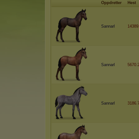
Oppdretter
Hest
Sannarl
14389
Sannarl
5670.
Sannarl
3186.