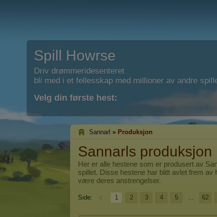
Spill Howrse
Driv drømmeridesenteret
bli med i et fellesskap med millioner av andre spill
Velg din første hest:
Sannarl
»
Produksjon
Sannarls produksjon
Her er alle hestene som er produsert av
San
spillet. Disse hestene har blitt avlet frem av 
være deres anstrengelser.
Side:
1
2
3
4
5
...
62