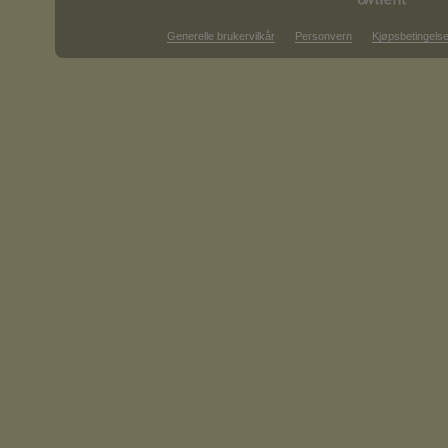
Generelle brukervilkår
Personvern
Kjøpsbetingelse