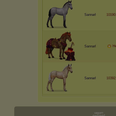
Sannarl
10190
He
Sannarl
Sannarl
10392