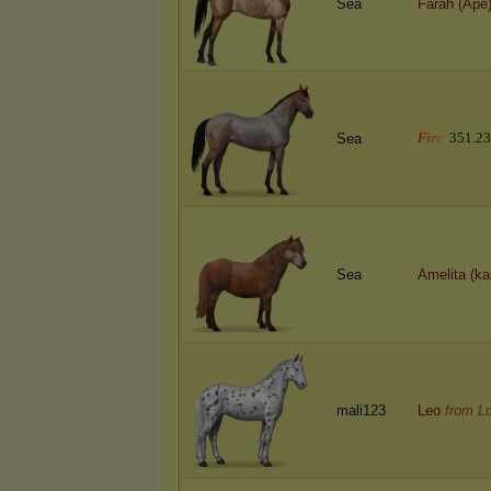
Sea
Farah (Ape
F
i
r
e
3
5
1
.
2
3
Sea
Sea
Amelita (ka
mali123
Leo
from L