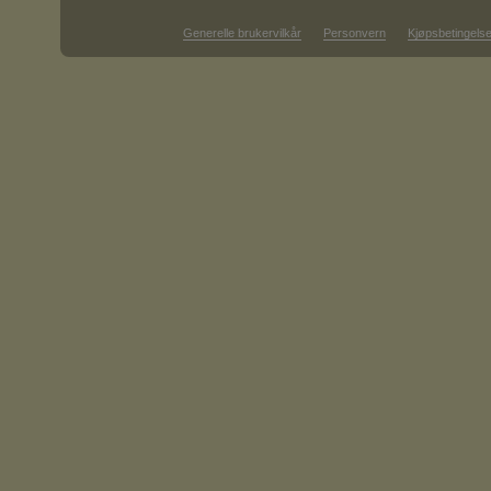
Generelle brukervilkår
Personvern
Kjøpsbetingelse