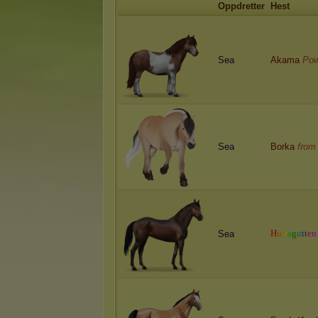
Oppdretter
Hest
Sea
Akama
Pow
Sea
Borka
from
H
u
r
r
a
g
u
t
t
e
n
Sea