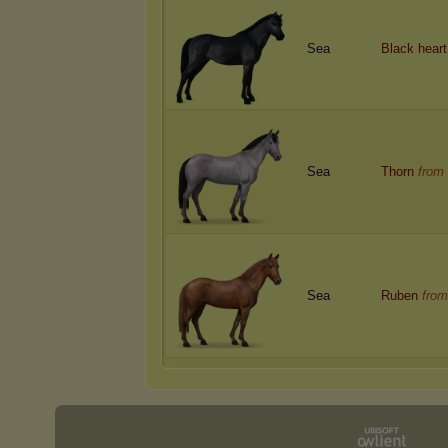
Sea
Black heart
Sea
Thorn
from
Sea
Ruben
from