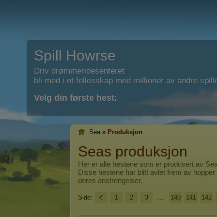
Spill Howrse
Driv drømmeridesenteret
bli med i et fellesskap med millioner av andre spill
Velg din første hest:
Sea
»
Produksjon
Seas produksjon
Her er alle hestene som er produsert av
Se
Disse hestene har blitt avlet frem av hopper 
deres anstrengelser.
Side:
1
2
3
...
140
141
142