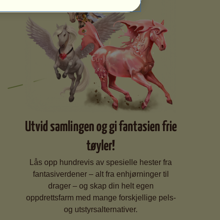
Utvid samlingen og gi fantasien frie
tøyler!
Lås opp hundrevis av spesielle hester fra
fantasiverdener – alt fra enhjørninger til
drager – og skap din helt egen
oppdrettsfarm med mange forskjellige pels-
og utstyrsalternativer.