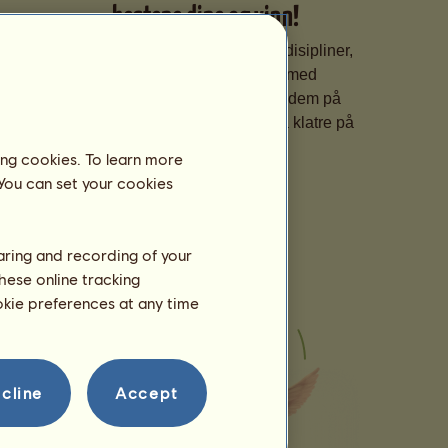
hestene dine og vinn!
Gjør hestene spesialisert i ulike disipliner,
finpuss ferdighetene deres med
skreddersydd trening, og meld dem på
prestisjetunge konkurranser for å klatre på
rangeringene.
ing cookies. To learn more
 You can set your cookies
haring and recording of your
hese online tracking
ookie preferences at any time
cline
Accept