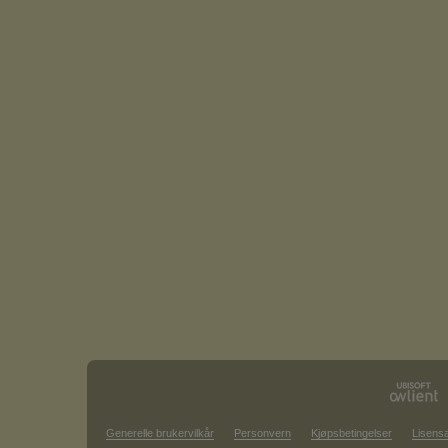
Generelle brukervilkår
Personvern
Kjøpsbetingelser
Lisensa