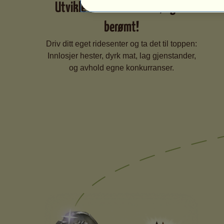
Utvikle ridesenteret ditt, og bli
berømt!
Driv ditt eget ridesenter og ta det til toppen:
Innlosjer hester, dyrk mat, lag gjenstander,
og avhold egne konkurranser.