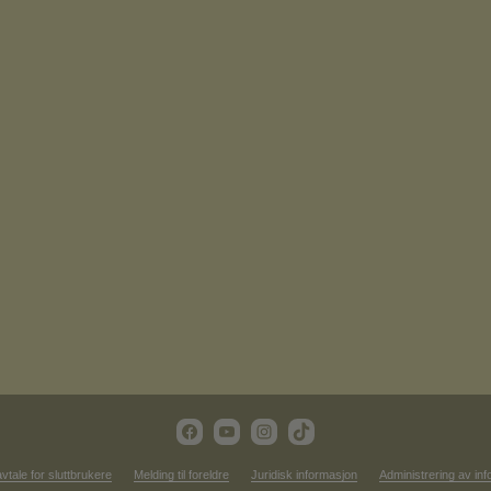
vtale for sluttbrukere
Melding til foreldre
Juridisk informasjon
Administrering av in