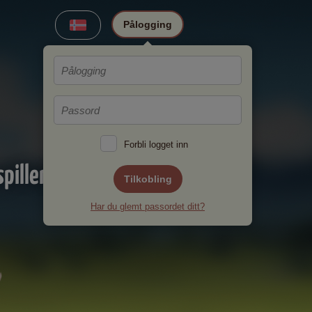
Pålogging
Forbli logget inn
pillere!
Tilkobling
Har du glemt passordet ditt?