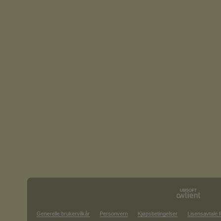
Generelle brukervilkår
Personvern
Kjøpsbetingelser
Lisensavtale f