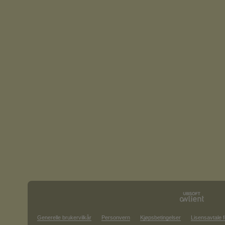
Generelle brukervilkår
Personvern
Kjøpsbetingelser
Lisensavtale f