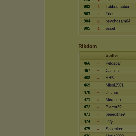
902
Tobbestubben
-1
903
Triast
-1
904
psychosam04
-1
905
essel
-1
Rikdom
Spiller
466
Feldspar
=
467
Castilla
=
468
AHS
=
469
Missi2501
=
470
Jillchar
=
471
Mira gira
=
472
Pierrot39
=
473
benedikte9
=
474
i22y
=
475
Solkroken
=