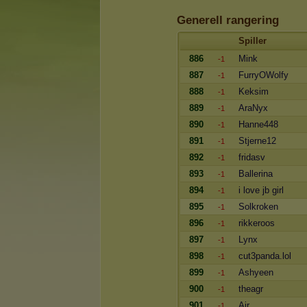
Generell rangering
Spiller
886
Mink
-1
887
FurryOWolfy
-1
888
Keksim
-1
889
AraNyx
-1
890
Hanne448
-1
891
Stjerne12
-1
892
fridasv
-1
893
Ballerina
-1
894
i love jb girl
-1
895
Solkroken
-1
896
rikkeroos
-1
897
Lynx
-1
898
cut3panda.lol
-1
899
Ashyeen
-1
900
theagr
-1
901
Air
-1