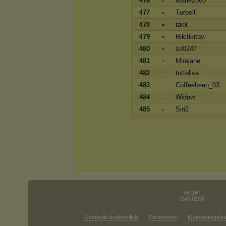
476
Marie2000
=
477
Turbell
=
478
tarik
=
479
Rikitikitavi
=
480
so0247
=
481
Mirajane
=
482
tottelisa
=
483
Coffeebean_03
=
484
Widow
=
485
Siri2
=
Generelle brukervilkår
Personvern
Kjøpsbetingelse