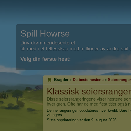
Spill Howrse
Driv drømmeridesenteret
bli med i et fellesskap med millioner av andre spill
Velg din første hest:
Bragder »
De beste hestene
»
Seiersrange
Klassisk seiersranger
Disse seiersrangeringene viser hestene som h
hver gren. Ofte har de med flest titler også
Denne rangeringen oppdateres hver kveld. Bare h
vil lagres.
Siste oppdatering var den 9. august 2026.