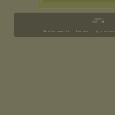
Generelle brukervilkår
Personvern
Kjøpsbetingelse