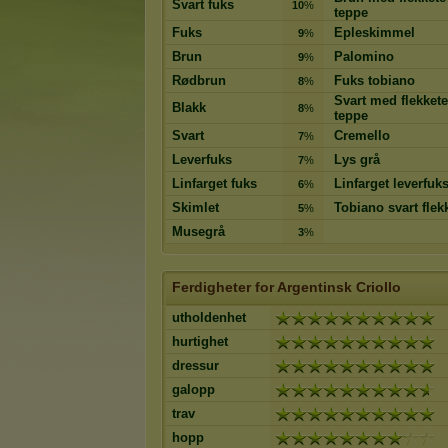
Svart fuks
10
%
teppe
Fuks
Epleskimmel
9
%
Brun
Palomino
9
%
Rødbrun
Fuks tobiano
8
%
Svart med flekkete
Blakk
8
%
teppe
Svart
Cremello
7
%
Leverfuks
Lys grå
7
%
Linfarget fuks
Linfarget leverfuk
6
%
Skimlet
Tobiano svart flek
5
%
Musegrå
3
%
Ferdigheter for Argentinsk Criollo
utholdenhet
hurtighet
dressur
galopp
trav
hopp