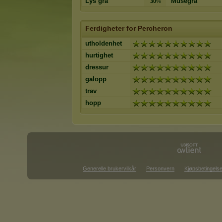
Lys grå
Musegrå
30
%
Ferdigheter for Percheron
utholdenhet
hurtighet
dressur
galopp
trav
hopp
Generelle brukervilkår
Personvern
Kjøpsbetingelse