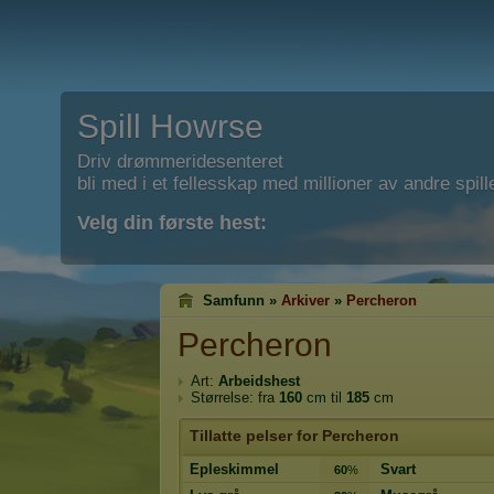
Spill Howrse
Driv drømmeridesenteret
bli med i et fellesskap med millioner av andre spill
Velg din første hest:
Samfunn »
Arkiver
»
Percheron
Percheron
Art:
Arbeidshest
Størrelse: fra
160
cm til
185
cm
Tillatte pelser for Percheron
Epleskimmel
Svart
60
%