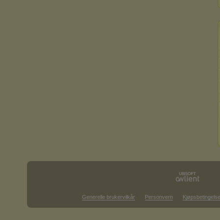
Generelle brukervilkår
Personvern
Kjøpsbetingelse