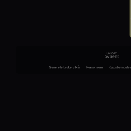
Generelle brukervilkår
Personvern
Kjøpsbetingelse