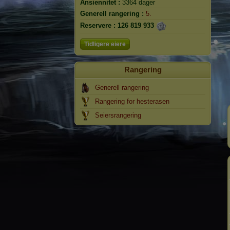
Ansiennitet :
3364 dager
Generell rangering :
5.
Reservere :
126 819 933
Tidligere eiere
Rangering
Generell rangering
Rangering for hesterasen
Seiersrangering