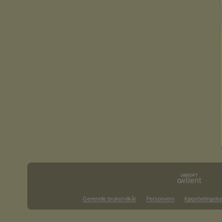
Generelle brukervilkår
Personvern
Kjøpsbetingelse