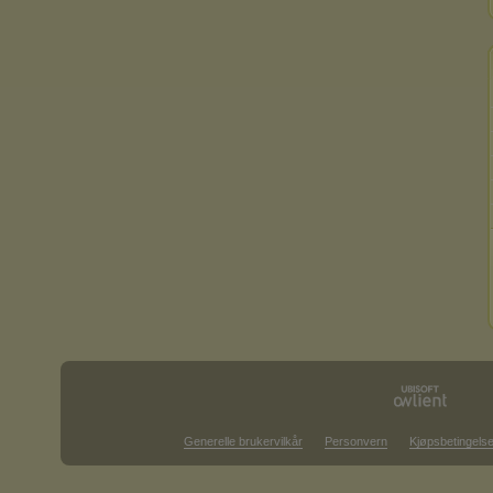
Generelle brukervilkår
Personvern
Kjøpsbetingelse