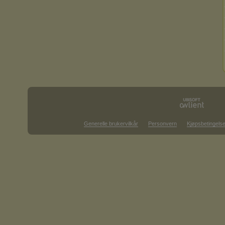
Generelle brukervilkår
Personvern
Kjøpsbetingelse