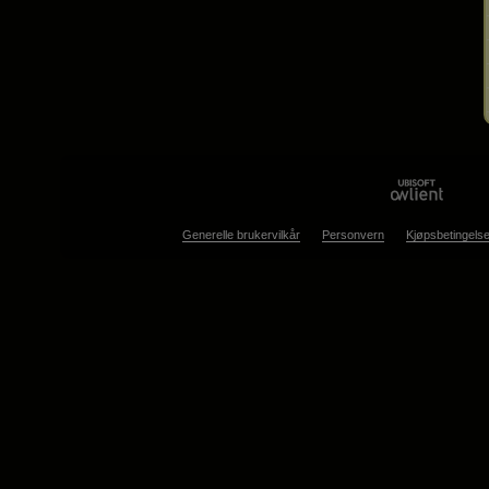
Generelle brukervilkår
Personvern
Kjøpsbetingelse