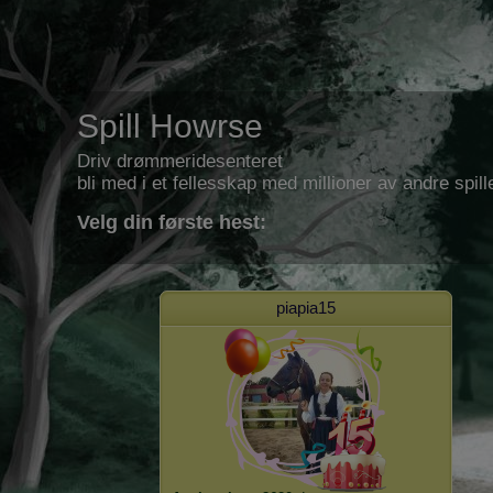
Spill Howrse
Driv drømmeridesenteret
bli med i et fellesskap med millioner av andre spill
Velg din første hest:
piapia15