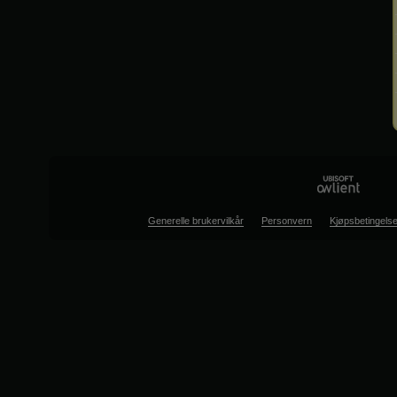
Generelle brukervilkår
Personvern
Kjøpsbetingelse