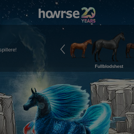
pillere!
Fullblodshest