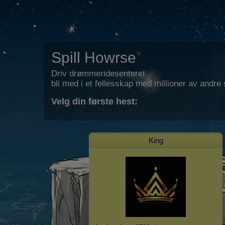
Spill Howrse
Driv drømmeridesenteret
bli med i et fellesskap med millioner av andre s
Velg din første hest:
King