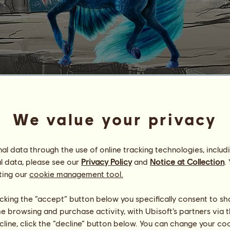
A
q
u
a
ѕραякℓιηg вяєαкєяѕ
We value your privacy
Energi
94
%
06:00
Helse
100
%
Moral
100
%
l data through the use of online tracking technologies, includ
l data, please see our
Privacy Policy
and
Notice at Collection
.
ting our
cookie management tool.
Ferdigheter
Totalt:
14108.39
utholdenhet
1608.55
hurtighet
2608.62
licking the “accept” button below you specifically consent to s
dressur
3036.98
me browsing and purchase activity, with Ubisoft’s partners via t
galopp
3907.43
ecline, click the “decline” button below. You can change your c
trav
537.80