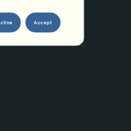
cline
Accept