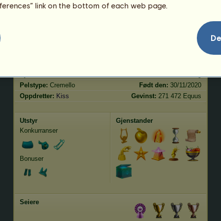
eferences” link on the bottom of each web page.
hopp
2409.01
Egenskaper
Genetikk
Bonus
De
Rase:
Quarter Horse
Alder:
63 år 8 måneder
Dyreart:
Ridehest
Høyde:
160
cm
Kjønn:
vallak
Vekt:
455
kg
Pelstype:
Cremello
Født den:
30/11/2020
Oppdretter:
Kiss
Gevinst:
271 472 Equus
Utstyr
Gjenstander
Konkurranser
Bonuser
Seiere