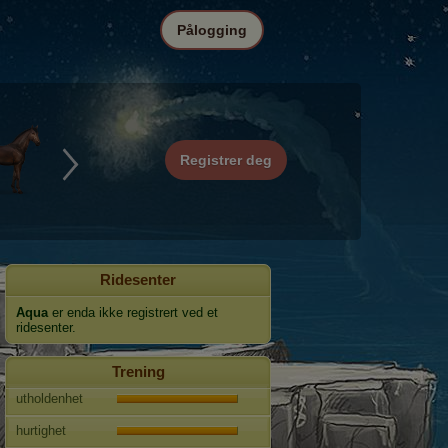
Pålogging
Registrer deg
Ridesenter
Aqua
er enda ikke registrert ved et
ridesenter.
Trening
utholdenhet
hurtighet