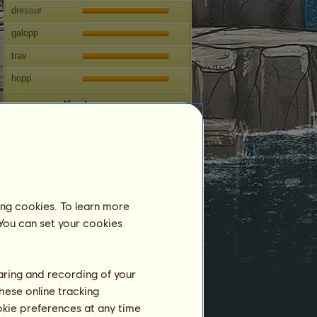
dressur
galopp
trav
hopp
Konkurranser
Denne hesten spesialiserer seg i
engelsk ridestil
Reproduksjon
Informasjon
ing cookies. To learn more
A
q
u
a
er en vallak og kan derfor ikke
formere seg.
 You can set your cookies
Bedekninger:
0
Stamtre
haring and recording of your
Avkom
hese online tracking
ookie preferences at any time