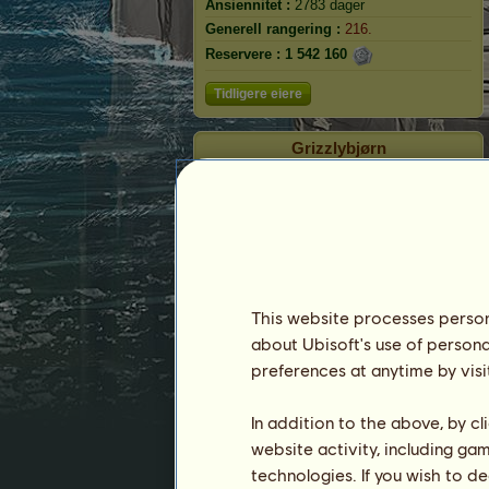
Ansiennitet :
2783 dager
Generell rangering :
216.
Reservere :
1 542 160
Tidligere eiere
Grizzlybjørn
This website processes persona
about Ubisoft's use of persona
preferences at anytime by visi
In addition to the above, by c
Rangering
website activity, including ga
Generell rangering
technologies. If you wish to d