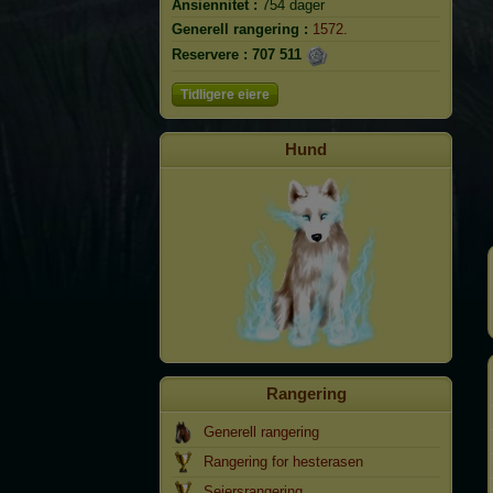
Ansiennitet :
754 dager
Generell rangering :
1572.
Reservere :
707 511
Tidligere eiere
Hund
Rangering
Generell rangering
Rangering for hesterasen
Seiersrangering