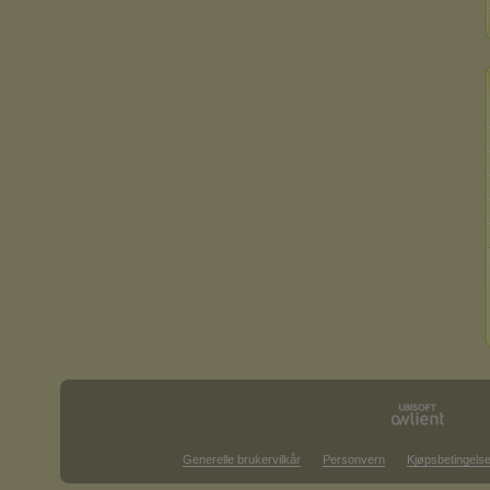
Generelle brukervilkår
Personvern
Kjøpsbetingelse