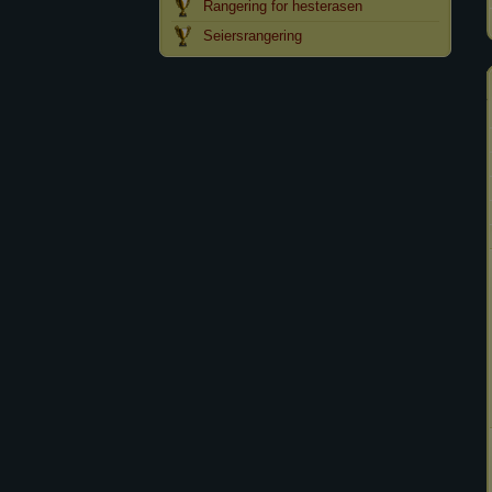
Rangering for hesterasen
Seiersrangering