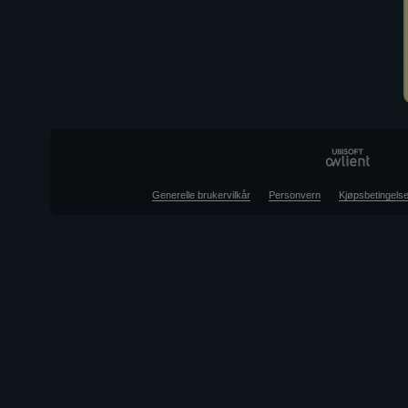
Generelle brukervilkår
Personvern
Kjøpsbetingelse