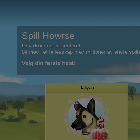
Spill Howrse
Driv drømmeridesenteret
bli med i et fellesskap med millioner av andre spill
Velg din første hest:
Taliyah