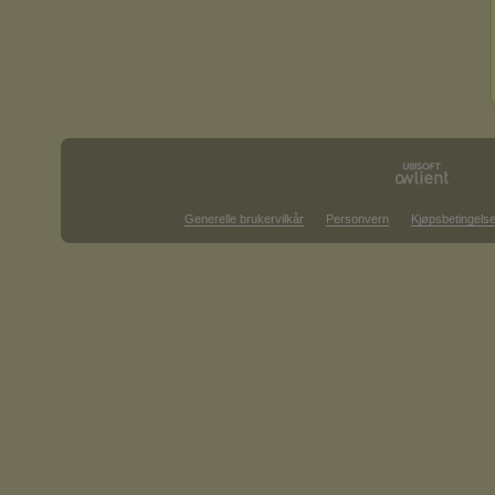
Generelle brukervilkår
Personvern
Kjøpsbetingelse