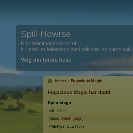
Spill Howrse
Driv drømmeridesenteret
bli med i et fellesskap med millioner av andre spill
Velg din første hest:
Hester
»
Fugacious Magic
Fugacious Magic
har dødd.
Kjennetegn
Art: Ponni
Rase:
Welsh (døgn)
Pelstype: Svart fuks